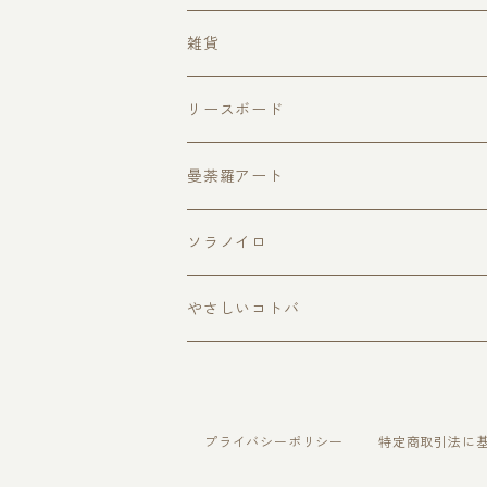
絵馬型
雑貨
ハガキサイズ
トートバッグ
リースボード
ドアプレートサイズ
季節のイベント
曼荼羅アート
黒板ボード
春のリース
MANDARAmini
ソラノイロ
夏のリース
やさしいコトバ
秋のリース
冬のリース
プライバシーポリシー
特定商取引法に