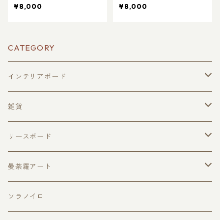
¥8,000
¥8,000
CATEGORY
インテリアボード
絵馬型
雑貨
ハガキサイズ
トートバッグ
リースボード
ドアプレートサイズ
季節のイベント
曼荼羅アート
黒板ボード
春のリース
MANDARAmini
ソラノイロ