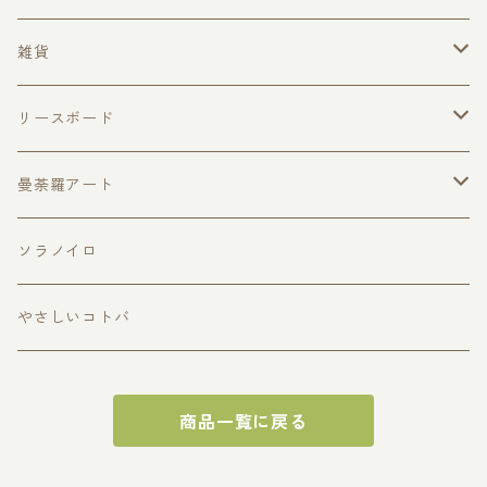
絵馬型
雑貨
ハガキサイズ
トートバッグ
リースボード
ドアプレートサイズ
季節のイベント
曼荼羅アート
黒板ボード
春のリース
MANDARAmini
ソラノイロ
夏のリース
やさしいコトバ
秋のリース
商品一覧に戻る
冬のリース