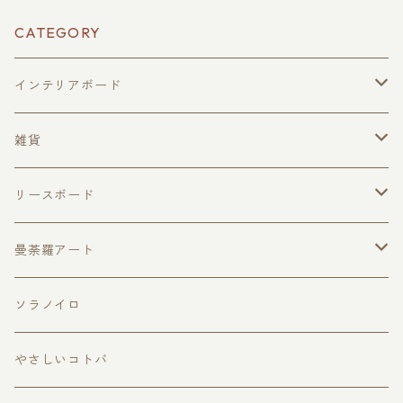
CATEGORY
インテリアボード
絵馬型
雑貨
ハガキサイズ
トートバッグ
リースボード
ドアプレートサイズ
季節のイベント
曼荼羅アート
黒板ボード
春のリース
MANDARAmini
ソラノイロ
夏のリース
やさしいコトバ